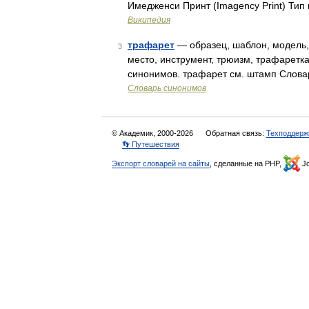
Имедженси Принт (Imagency Print) Тип
Википедия
трафарет
— образец, шаблон, модель,
3
место, инструмент, трюизм, трафаретк
синонимов. трафарет см. штамп Слова
Словарь синонимов
© Академик, 2000-2026
Обратная связь:
Техподдерж
👣 Путешествия
Экспорт словарей на сайты
, сделанные на PHP,
Jo