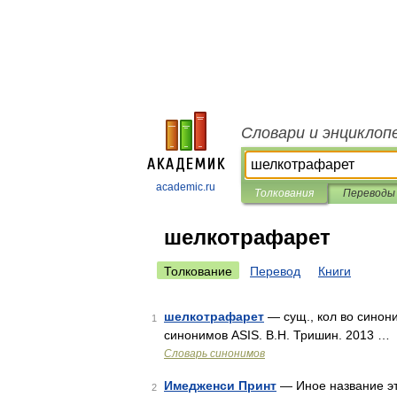
Словари и энциклоп
academic.ru
Толкования
Переводы
шелкотрафарет
Толкование
Перевод
Книги
шелкотрафарет
— сущ., кол во синони
1
синонимов ASIS. В.Н. Тришин. 2013 …
Словарь синонимов
Имедженси Принт
— Иное название эт
2