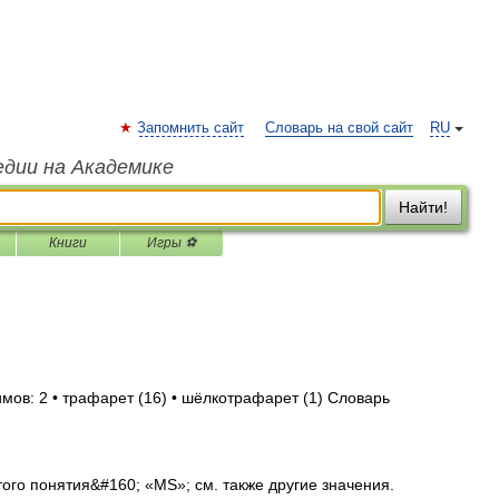
Запомнить сайт
Словарь на свой сайт
RU
едии на Академике
Найти!
Книги
Игры ⚽
мов: 2 • трафарет (16) • шёлкотрафарет (1) Словарь
ого понятия&#160; «MS»; см. также другие значения.