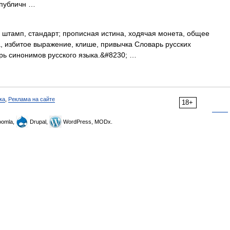
 публичн …
 штамп, стандарт; прописная истина, ходячая монета, общее
а, избитое выражение, клише, привычка Словарь русских
рь синонимов русского языка.&#8230; …
ка
,
Реклама на сайте
18+
omla,
Drupal,
WordPress, MODx.